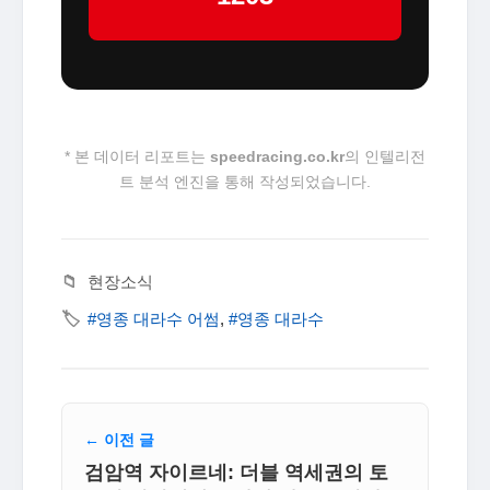
* 본 데이터 리포트는
speedracing.co.kr
의 인텔리전
트 분석 엔진을 통해 작성되었습니다.
📁
현장소식
🏷️
#영종 대라수 어썸
,
#영종 대라수
← 이전 글
검암역 자이르네: 더블 역세권의 토