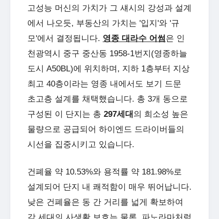
고성능 머신의 가치가 그 섀시의 강성과 설계
에서 나오듯, 부동산의 가치는 '입지'와 '규
모'에서 결정됩니다.
영종 대라수 어썸
은 인
천광역시 중구 중산동 1958-1번지(영종하늘
도시 A50BL)에 위치하며, 지하 1층부터 지상
최고 40층이라는 영종 내에서도 보기 드문
초고층 설계를 채택했습니다. 총 3개 동으로
구성된 이 단지는 총
297세대
의 희소성 높은
물량으로 공급되어 하이엔드 드라이버들의
시선을 집중시키고 있습니다.
건폐율 약 10.53%와 용적률 약 181.98%로
설계되어 단지 내 쾌적함이 매우 뛰어납니다.
낮은 건폐율은 동 간 거리를 넓게 확보하여
각 세대의 사생활 보호는 물론, 파노라마처럼