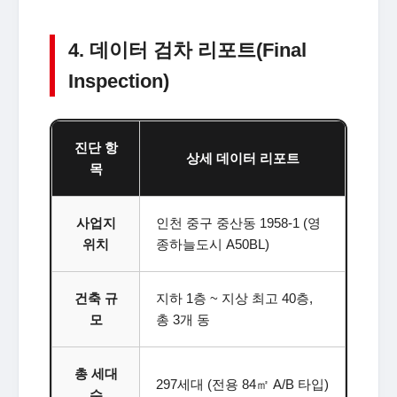
4. 데이터 검차 리포트(Final
Inspection)
진단 항
상세 데이터 리포트
목
사업지
인천 중구 중산동 1958-1 (영
위치
종하늘도시 A50BL)
건축 규
지하 1층 ~ 지상 최고 40층,
모
총 3개 동
총 세대
297세대 (전용 84㎡ A/B 타입)
수